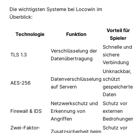
Die wichtigsten Systeme bei Locowin im
Überblick:
Vorteil für
Technologie
Funktion
Spieler
Schnelle und
Verschlüsselung der
TLS 1.3
sichere
Datenübertragung
Verbindung
Unknackbar,
Datenverschlüsselung
schützt
AES-256
auf Servern
gespeicherte
Daten
Netzwerkschutz und
Schutz vor
Firewall & IDS
Erkennung von
externen
Angriffen
Bedrohunge
Zwei-Faktor-
Schutz vor
Zusatzsicherheit beim