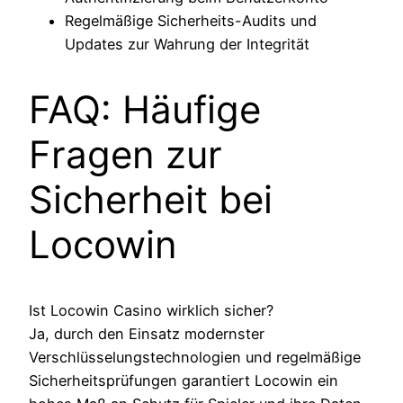
Regelmäßige Sicherheits-Audits und
Updates zur Wahrung der Integrität
FAQ: Häufige
Fragen zur
Sicherheit bei
Locowin
Ist Locowin Casino wirklich sicher?
Ja, durch den Einsatz modernster
Verschlüsselungstechnologien und regelmäßige
Sicherheitsprüfungen garantiert Locowin ein