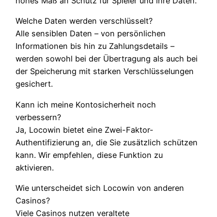
hohes Maß an Schutz für Spieler und ihre Daten.
Welche Daten werden verschlüsselt?
Alle sensiblen Daten – von persönlichen
Informationen bis hin zu Zahlungsdetails –
werden sowohl bei der Übertragung als auch bei
der Speicherung mit starken Verschlüsselungen
gesichert.
Kann ich meine Kontosicherheit noch
verbessern?
Ja, Locowin bietet eine Zwei-Faktor-
Authentifizierung an, die Sie zusätzlich schützen
kann. Wir empfehlen, diese Funktion zu
aktivieren.
Wie unterscheidet sich Locowin von anderen
Casinos?
Viele Casinos nutzen veraltete