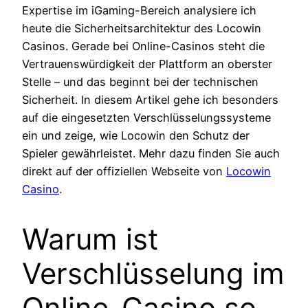
Expertise im iGaming-Bereich analysiere ich
heute die Sicherheitsarchitektur des Locowin
Casinos. Gerade bei Online-Casinos steht die
Vertrauenswürdigkeit der Plattform an oberster
Stelle – und das beginnt bei der technischen
Sicherheit. In diesem Artikel gehe ich besonders
auf die eingesetzten Verschlüsselungssysteme
ein und zeige, wie Locowin den Schutz der
Spieler gewährleistet. Mehr dazu finden Sie auch
direkt auf der offiziellen Webseite von
Locowin
Casino
.
Warum ist
Verschlüsselung im
Online-Casino so