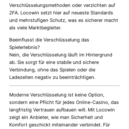
Verschlüsselungsmethoden oder verzichten auf
2FA. Locowin setzt hier auf neueste Standards
und mehrstufigen Schutz, was es sicherer macht
als viele Marktbegleiter.
Beeinflusst die Verschlüsselung das
Spielerlebnis?
Nein, die Verschlüsselung läuft im Hintergrund
ab. Sie sorgt für eine stabile und sichere
Verbindung, ohne das Spielen oder die
Ladezeiten negativ zu beeinträchtigen.
Moderne Verschlüsselung ist keine Option,
sondern eine Pflicht für jedes Online-Casino, das
langfristig Vertrauen aufbauen will. Mit Locowin
zeigt ein Anbieter, wie man Sicherheit und
Komfort geschickt miteinander verbindet. Für