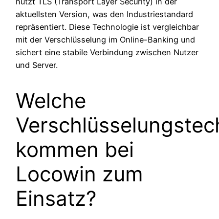
nutzt TLS (Transport Layer Security) in der
aktuellsten Version, was den Industriestandard
repräsentiert. Diese Technologie ist vergleichbar
mit der Verschlüsselung im Online-Banking und
sichert eine stabile Verbindung zwischen Nutzer
und Server.
Welche
Verschlüsselungstec
kommen bei
Locowin zum
Einsatz?