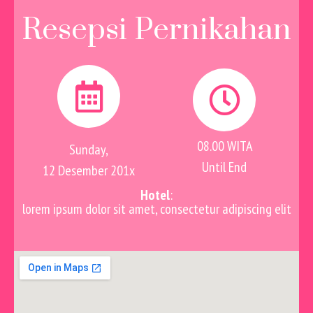
Resepsi Pernikahan
08.00 WITA
Sunday,
Until End
12 Desember 201x
Hotel
:
lorem ipsum dolor sit amet, consectetur adipiscing elit