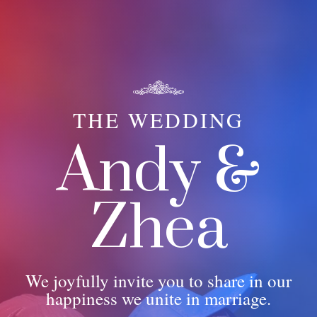
THE WEDDING
Andy &
Zhea
We joyfully invite you to share in our
happiness we unite in marriage.