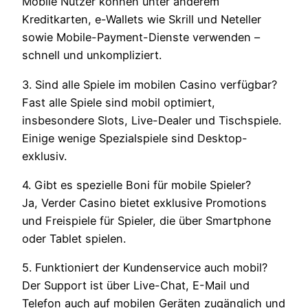
Mobile Nutzer können unter anderem
Kreditkarten, e-Wallets wie Skrill und Neteller
sowie Mobile-Payment-Dienste verwenden –
schnell und unkompliziert.
3. Sind alle Spiele im mobilen Casino verfügbar?
Fast alle Spiele sind mobil optimiert,
insbesondere Slots, Live-Dealer und Tischspiele.
Einige wenige Spezialspiele sind Desktop-
exklusiv.
4. Gibt es spezielle Boni für mobile Spieler?
Ja, Verder Casino bietet exklusive Promotions
und Freispiele für Spieler, die über Smartphone
oder Tablet spielen.
5. Funktioniert der Kundenservice auch mobil?
Der Support ist über Live-Chat, E-Mail und
Telefon auch auf mobilen Geräten zugänglich und