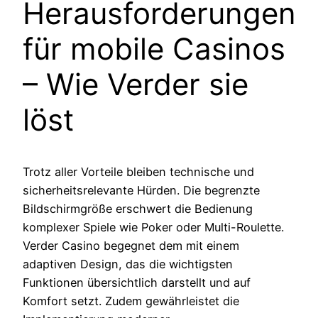
Herausforderungen
für mobile Casinos
– Wie Verder sie
löst
Trotz aller Vorteile bleiben technische und
sicherheitsrelevante Hürden. Die begrenzte
Bildschirmgröße erschwert die Bedienung
komplexer Spiele wie Poker oder Multi-Roulette.
Verder Casino begegnet dem mit einem
adaptiven Design, das die wichtigsten
Funktionen übersichtlich darstellt und auf
Komfort setzt. Zudem gewährleistet die