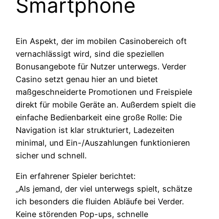
Smartphone
Ein Aspekt, der im mobilen Casinobereich oft
vernachlässigt wird, sind die speziellen
Bonusangebote für Nutzer unterwegs. Verder
Casino setzt genau hier an und bietet
maßgeschneiderte Promotionen und Freispiele
direkt für mobile Geräte an. Außerdem spielt die
einfache Bedienbarkeit eine große Rolle: Die
Navigation ist klar strukturiert, Ladezeiten
minimal, und Ein-/Auszahlungen funktionieren
sicher und schnell.
Ein erfahrener Spieler berichtet:
„Als jemand, der viel unterwegs spielt, schätze
ich besonders die fluiden Abläufe bei Verder.
Keine störenden Pop-ups, schnelle