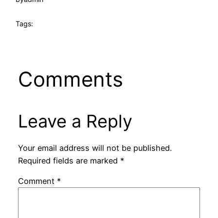
Tags:
Comments
Leave a Reply
Your email address will not be published.
Required fields are marked
*
Comment
*