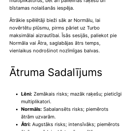
multiplikatorus, bet arī palielinās raķešu un
bīstamas nolaišanās iespēja.
Ātrākie spēlētāji bieži sāk ar Normālu, lai
novērtētu plūsmu, pirms pāriet uz Turbo
maksimālai aizrautībai. Īsās sesijās, paliekot pie
Normāla vai Ātra, saglabājas ātrs temps,
vienlaikus nodrošinot nozīmīgas balvas.
Ātruma Sadalījums
Lēni:
Zemākais risks; mazāk raķešu; pieticīgi
multiplikatori.
Normāls:
Sabalansēts risks; piemērots
ātrām uzvarām.
Ātri:
Augstāks risks; intensīvāks; piemērots