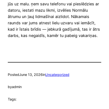
jūs uz malu. ņem savu telefonu vai pieslēdzies ar
datoru, iestati mazu likmi, izvēlies Normālu
ātrumu un ļauj lidmašīnai aizlidot. Nākamais
raunds var jums atnest lielu uzvaru vai iemācīt,
kad ir īstais brīdis — jebkurā gadījumā, tas ir ātrs
darbs, kas negaidīs, kamēr tu pabeig vakariņas.
Posted
June 13, 2026
in
Uncategorized
by
admin
Tags: