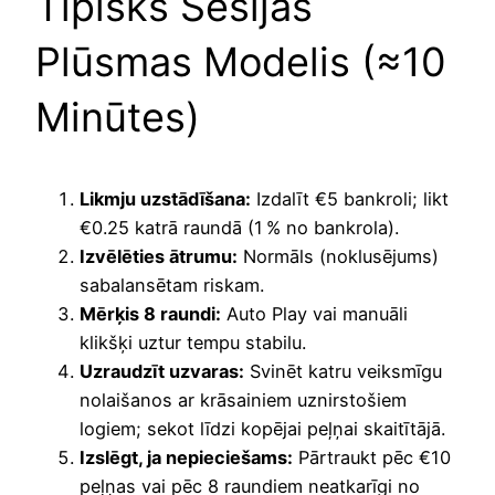
Tipisks Sesijas
Plūsmas Modelis (≈10
Minūtes)
Likmju uzstādīšana:
Izdalīt €5 bankroli; likt
€0.25 katrā raundā (1 % no bankrola).
Izvēlēties ātrumu:
Normāls (noklusējums)
sabalansētam riskam.
Mērķis 8 raundi:
Auto Play vai manuāli
klikšķi uztur tempu stabilu.
Uzraudzīt uzvaras:
Svinēt katru veiksmīgu
nolaišanos ar krāsainiem uznirstošiem
logiem; sekot līdzi kopējai peļņai skaitītājā.
Izslēgt, ja nepieciešams:
Pārtraukt pēc €10
peļņas vai pēc 8 raundiem neatkarīgi no