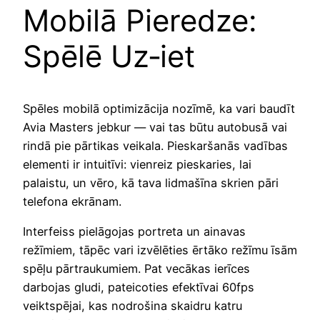
Mobilā Pieredze:
Spēlē Uz‑iet
Spēles mobilā optimizācija nozīmē, ka vari baudīt
Avia Masters jebkur — vai tas būtu autobusā vai
rindā pie pārtikas veikala. Pieskaršanās vadības
elementi ir intuitīvi: vienreiz pieskaries, lai
palaistu, un vēro, kā tava lidmašīna skrien pāri
telefona ekrānam.
Interfeiss pielāgojas portreta un ainavas
režīmiem, tāpēc vari izvēlēties ērtāko režīmu īsām
spēļu pārtraukumiem. Pat vecākas ierīces
darbojas gludi, pateicoties efektīvai 60fps
veiktspējai, kas nodrošina skaidru katru