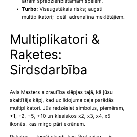
ātrām sprādzienbīstamām spēlēm.
Turbo:
Visaugstākais risks; augsti
multiplikatori; ideāli adrenalīna meklētājiem.
Multiplikatori &
Raķetes:
Sirdsdarbība
Avia Masters aizrautība slēpjas tajā, kā jūsu
skaitītājs kāpj, kad uz lidojuma ceļa parādās
multiplikatori. Jūs redzēsiet simbolus, piemēram,
+1, +2, +5, +10 un klasiskos x2, x3, x4, x5
ikonās, kas mirgo pāri ekrānam.
Raķetes — tumši slazdi, kas šķeļ gaisu — ir