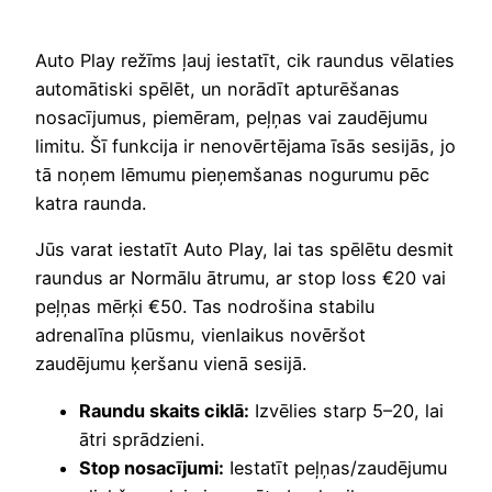
Auto Play režīms ļauj iestatīt, cik raundus vēlaties
automātiski spēlēt, un norādīt apturēšanas
nosacījumus, piemēram, peļņas vai zaudējumu
limitu. Šī funkcija ir nenovērtējama īsās sesijās, jo
tā noņem lēmumu pieņemšanas nogurumu pēc
katra raunda.
Jūs varat iestatīt Auto Play, lai tas spēlētu desmit
raundus ar Normālu ātrumu, ar stop loss €20 vai
peļņas mērķi €50. Tas nodrošina stabilu
adrenalīna plūsmu, vienlaikus novēršot
zaudējumu ķeršanu vienā sesijā.
Raundu skaits ciklā:
Izvēlies starp 5–20, lai
ātri sprādzieni.
Stop nosacījumi:
Iestatīt peļņas/zaudējumu