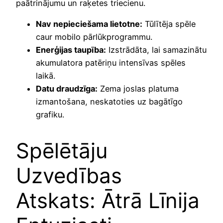
paātrinājumu un raķetes triecienu.
Nav nepieciešama lietotne:
Tūlītēja spēle
caur mobilo pārlūkprogrammu.
Enerģijas taupība:
Izstrādāta, lai samazinātu
akumulatora patēriņu intensīvas spēles
laikā.
Datu draudzīga:
Zema joslas platuma
izmantošana, neskatoties uz bagātīgo
grafiku.
Spēlētāju
Uzvedības
Atskats: Ātrā Līnija