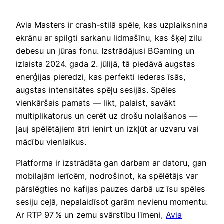
Avia Masters ir crash‑stilā spēle, kas uzplaiksnina
ekrānu ar spilgti sarkanu lidmašīnu, kas šķeļ zilu
debesu un jūras fonu. Izstrādājusi BGaming un
izlaista 2024. gada 2. jūlijā, tā piedāvā augstas
enerģijas pieredzi, kas perfekti iederas īsās,
augstas intensitātes spēļu sesijās. Spēles
vienkāršais pamats — likt, palaist, savākt
multiplikatorus un cerēt uz drošu nolaišanos —
ļauj spēlētājiem ātri ienirt un izkļūt ar uzvaru vai
mācību vienlaikus.
Platforma ir izstrādāta gan darbam ar datoru, gan
mobilajām ierīcēm, nodrošinot, ka spēlētājs var
pārslēgties no kafijas pauzes darbā uz īsu spēles
sesiju ceļā, nepalaidīsot garām nevienu momentu.
Ar RTP 97 % un zemu svārstību līmeni,
Avia