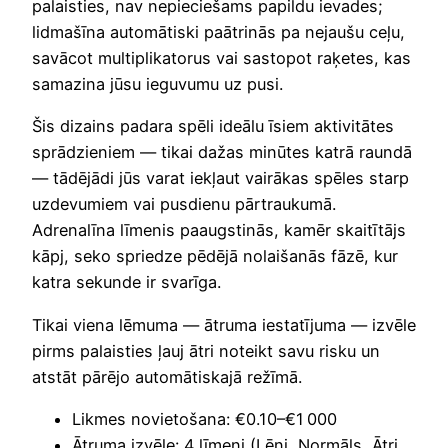
palaisties, nav nepieciešams papildu ievades;
lidmašīna automātiski paātrinās pa nejaušu ceļu,
savācot multiplikatorus vai sastopot raķetes, kas
samazina jūsu ieguvumu uz pusi.
Šis dizains padara spēli ideālu īsiem aktivitātes
sprādzieniem — tikai dažas minūtes katrā raundā
— tādējādi jūs varat iekļaut vairākas spēles starp
uzdevumiem vai pusdienu pārtraukumā.
Adrenalīna līmenis paaugstinās, kamēr skaitītājs
kāpj, seko spriedze pēdējā nolaišanās fāzē, kur
katra sekunde ir svarīga.
Tikai viena lēmuma — ātruma iestatījuma — izvēle
pirms palaisties ļauj ātri noteikt savu risku un
atstāt pārējo automātiskajā režīmā.
Likmes novietošana: €0.10–€1 000
Ātruma izvēle: 4 līmeņi (Lēni, Normāls, Ātri,