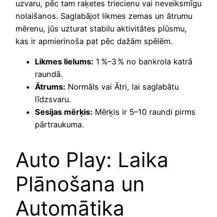
uzvaru, pēc tam raķetes triecienu vai neveiksmīgu
nolaišanos. Saglabājot likmes zemas un ātrumu
mērenu, jūs uzturat stabilu aktivitātes plūsmu,
kas ir apmierinoša pat pēc dažām spēlēm.
Likmes lielums:
1 %–3 % no bankrola katrā
raundā.
Ātrums:
Normāls vai Ātri, lai saglabātu
līdzsvaru.
Sesijas mērķis:
Mērķis ir 5–10 raundi pirms
pārtraukuma.
Auto Play: Laika
Plānošana un
Automātika