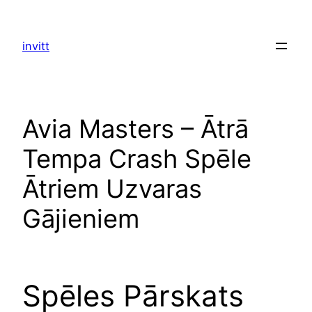
Skip
to
invitt
content
Avia Masters – Ātrā
Tempa Crash Spēle
Ātriem Uzvaras
Gājieniem
Spēles Pārskats