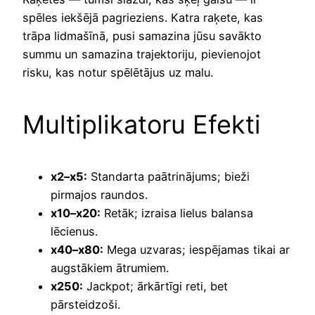
spēles iekšējā pagrieziens. Katra raķete, kas
trāpa lidmašīnā, pusi samazina jūsu savākto
summu un samazina trajektoriju, pievienojot
risku, kas notur spēlētājus uz malu.
Multiplikatoru Efekti
x2–x5:
Standarta paātrinājums; bieži
pirmajos raundos.
x10–x20:
Retāk; izraisa lielus balansa
lēcienus.
x40–x80:
Mega uzvaras; iespējamas tikai ar
augstākiem ātrumiem.
x250:
Jackpot; ārkārtīgi reti, bet
pārsteidzoši.