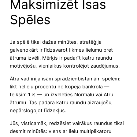
Maksimizēt Īsas
Spēles
Ja spēlē tikai dažas minūtes, stratēģija
galvenokārt ir līdzsvarot likmes lielumu pret
ātruma izvēli. Mērķis ir padarīt katru raundu
motivējošu, vienlaikus kontrolējot zaudējumus.
Ātra vadlīnija īsām sprādzienbīstamām spēlēm:
likt nelielu procentu no kopējā bankrola —
teiksim 1 % — un izvēlēties Normālu vai Ātru
ātrumu. Tas padara katru raundu aizraujošu,
nepārslogojot līdzekļus.
Jūs, visticamāk, redzēsiet vairākus raundus tikai
desmit minūtēs: viens ar lielu multiplikatoru