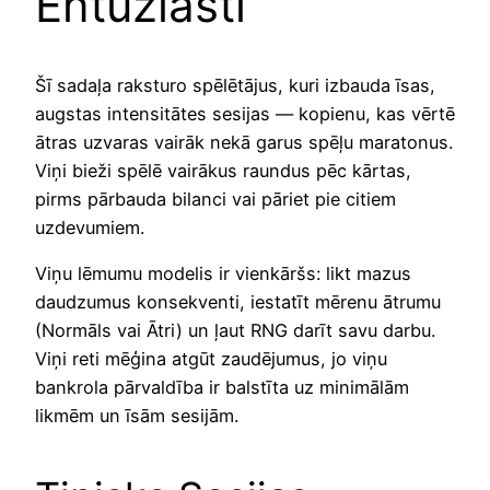
Entuziasti
Šī sadaļa raksturo spēlētājus, kuri izbauda īsas,
augstas intensitātes sesijas — kopienu, kas vērtē
ātras uzvaras vairāk nekā garus spēļu maratonus.
Viņi bieži spēlē vairākus raundus pēc kārtas,
pirms pārbauda bilanci vai pāriet pie citiem
uzdevumiem.
Viņu lēmumu modelis ir vienkāršs: likt mazus
daudzumus konsekventi, iestatīt mērenu ātrumu
(Normāls vai Ātri) un ļaut RNG darīt savu darbu.
Viņi reti mēģina atgūt zaudējumus, jo viņu
bankrola pārvaldība ir balstīta uz minimālām
likmēm un īsām sesijām.