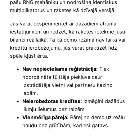
pašu RNG mehāniku un nodrošina identiskus
multiplikatorus un raķetes kā dzīvajā versijā.
Jūs varat eksperimentēt ar dažādiem ātruma
iestatījumiem un redzēt, kā raķetes ietekmē jūsu
bilanci reāllaikā. Tā kā demo režīmā nav laika vai
kredītu ierobežojumu, jūs varat praktizēt līdz
spēle kļūst ērta.
Nav nepieciešama reģistrācija:
Tiek
nodrošināta tūlītēja piekļuve caur
izstrādātāja vietni vai partneru kazino
lapām.
Neierobežotas kredītes:
Izmēģini dažādus
likmju lielumus bez raizēm.
Vienmērīga pāreja:
Pārej no demo uz reālu
naudu bez grūtībām, kad esi gatavs.