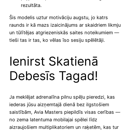
rezultāta.
Šis modelis uztur motivāciju augstu, jo katrs
raunds ir kā mazs izaicinājums ar skaidriem likmju
un tūlītējas atgriezeniskās saites noteikumiem —
tieši tas ir tas, ko vēlas īso sesiju spēlētāji.
Ienirst Skatienā
Debesīs Tagad!
Ja meklējat adrenalīna pilnu spēļu pieredzi, kas
iederas jūsu aizņemtajā dienā bez ilgstošiem
saistībām, Avia Masters piepildīs visas cerības —
no zema latentuma mobilajai spēlei līdz
aizraujošiem multiplikatoriem un raķetēm, kas tur