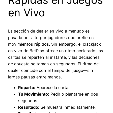
en Vivo
La sección de dealer en vivo a menudo es
pasada por alto por jugadores que prefieren
movimientos rápidos. Sin embargo, el blackjack
en vivo de BetPlay ofrece un ritmo acelerado: las
cartas se reparten al instante, y las decisiones
de apuesta se toman en segundos. El ritmo del
dealer coincide con el tempo del juego—sin
largas pausas entre manos.
Reparto:
Aparece la carta.
Tu Movimiento:
Pedir o plantarse en dos
segundos.
Resultado:
Se muestra inmediatamente.