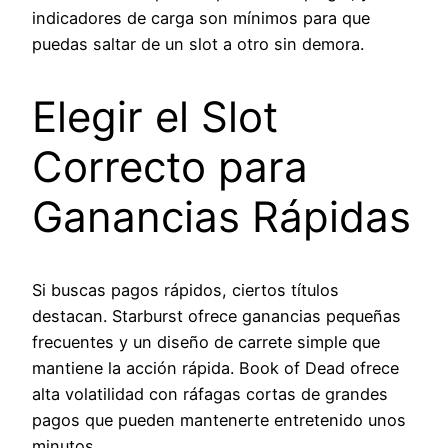
indicadores de carga son mínimos para que
puedas saltar de un slot a otro sin demora.
Elegir el Slot
Correcto para
Ganancias Rápidas
Si buscas pagos rápidos, ciertos títulos
destacan. Starburst ofrece ganancias pequeñas
frecuentes y un diseño de carrete simple que
mantiene la acción rápida. Book of Dead ofrece
alta volatilidad con ráfagas cortas de grandes
pagos que pueden mantenerte entretenido unos
minutos.