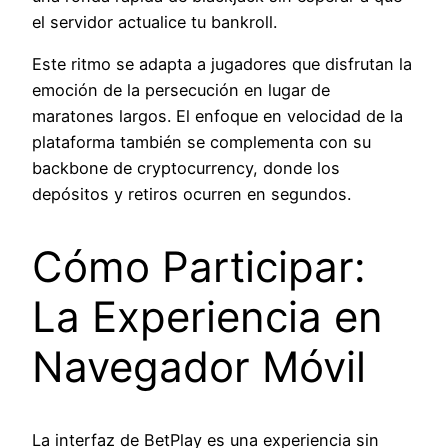
el servidor actualice tu bankroll.
Este ritmo se adapta a jugadores que disfrutan la
emoción de la persecución en lugar de
maratones largos. El enfoque en velocidad de la
plataforma también se complementa con su
backbone de cryptocurrency, donde los
depósitos y retiros ocurren en segundos.
Cómo Participar:
La Experiencia en
Navegador Móvil
La interfaz de BetPlay es una experiencia sin