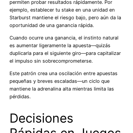
permiten probar resultados rápidamente. Por
ejemplo, establecer tu stake en una unidad en
Starburst mantiene el riesgo bajo, pero aún da la
oportunidad de una ganancia rápida.
Cuando ocurre una ganancia, el instinto natural
es aumentar ligeramente la apuesta—quizás
duplicarla para el siguiente giro—para capitalizar
el impulso sin sobrecomprometerse.
Este patrón crea una oscilación entre apuestas
pequeñas y breves escaladas—un ciclo que
mantiene la adrenalina alta mientras limita las
pérdidas.
Decisiones
Rápidas en Juegos