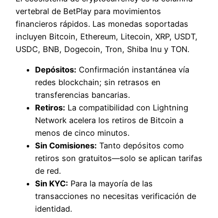
vertebral de BetPlay para movimientos
financieros rápidos. Las monedas soportadas
incluyen Bitcoin, Ethereum, Litecoin, XRP, USDT,
USDC, BNB, Dogecoin, Tron, Shiba Inu y TON.
Depósitos:
Confirmación instantánea vía
redes blockchain; sin retrasos en
transferencias bancarias.
Retiros:
La compatibilidad con Lightning
Network acelera los retiros de Bitcoin a
menos de cinco minutos.
Sin Comisiones:
Tanto depósitos como
retiros son gratuitos—solo se aplican tarifas
de red.
Sin KYC:
Para la mayoría de las
transacciones no necesitas verificación de
identidad.