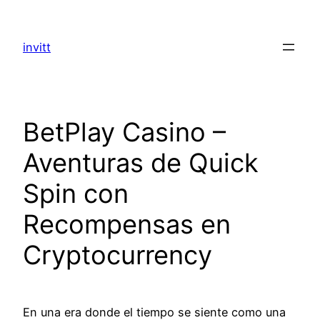
Skip
to
invitt
content
BetPlay Casino –
Aventuras de Quick
Spin con
Recompensas en
Cryptocurrency
En una era donde el tiempo se siente como una