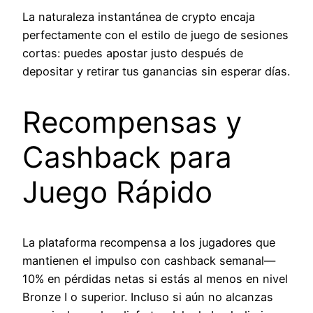
La naturaleza instantánea de crypto encaja
perfectamente con el estilo de juego de sesiones
cortas: puedes apostar justo después de
depositar y retirar tus ganancias sin esperar días.
Recompensas y
Cashback para
Juego Rápido
La plataforma recompensa a los jugadores que
mantienen el impulso con cashback semanal—
10% en pérdidas netas si estás al menos en nivel
Bronze I o superior. Incluso si aún no alcanzas