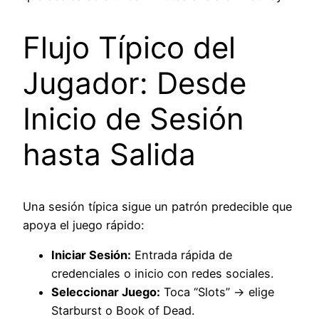
Flujo Típico del
Jugador: Desde
Inicio de Sesión
hasta Salida
Una sesión típica sigue un patrón predecible que
apoya el juego rápido:
Iniciar Sesión:
Entrada rápida de
credenciales o inicio con redes sociales.
Seleccionar Juego:
Toca “Slots” → elige
Starburst o Book of Dead.