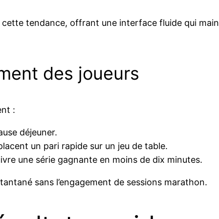
cette tendance, offrant une interface fluide qui main
ment des joueurs
nt :
ause déjeuner.
acent un pari rapide sur un jeu de table.
uivre une série gagnante en moins de dix minutes.
nstantané sans l’engagement de sessions marathon.