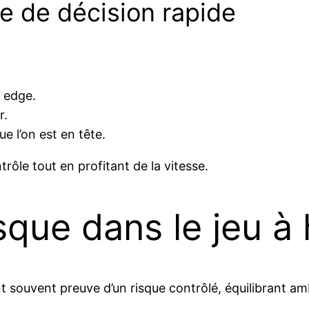
se de décision rapide
e edge.
r.
ue l’on est en tête.
rôle tout en profitant de la vitesse.
sque dans le jeu à 
 souvent preuve d’un risque contrôlé, équilibrant am