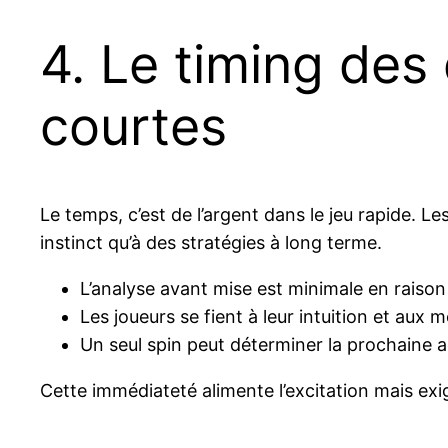
4. Le timing des
courtes
Le temps, c’est de l’argent dans le jeu rapide. L
instinct qu’à des stratégies à long terme.
L’analyse avant mise est minimale en raison
Les joueurs se fient à leur intuition et aux
Un seul spin peut déterminer la prochaine a
Cette immédiateté alimente l’excitation mais exi