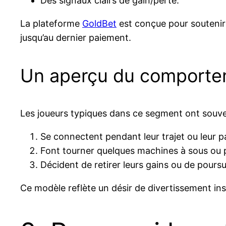
Des signaux clairs de gain/perte.
La plateforme
GoldBet
est conçue pour soutenir 
jusqu’au dernier paiement.
Un aperçu du comporte
Les joueurs typiques dans ce segment ont souve
Se connectent pendant leur trajet ou leur p
Font tourner quelques machines à sous ou pl
Décident de retirer leurs gains ou de pours
Ce modèle reflète un désir de divertissement i