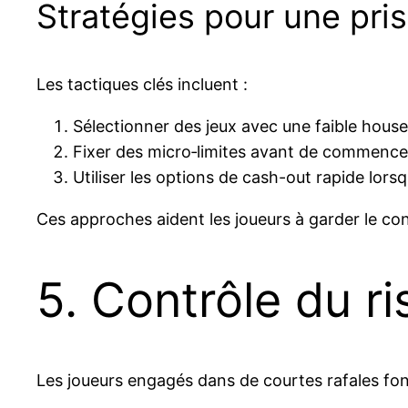
Stratégies pour une pri
Les tactiques clés incluent :
Sélectionner des jeux avec une faible hous
Fixer des micro‑limites avant de commence
Utiliser les options de cash-out rapide lorsq
Ces approches aident les joueurs à garder le cont
5. Contrôle du ri
Les joueurs engagés dans de courtes rafales font