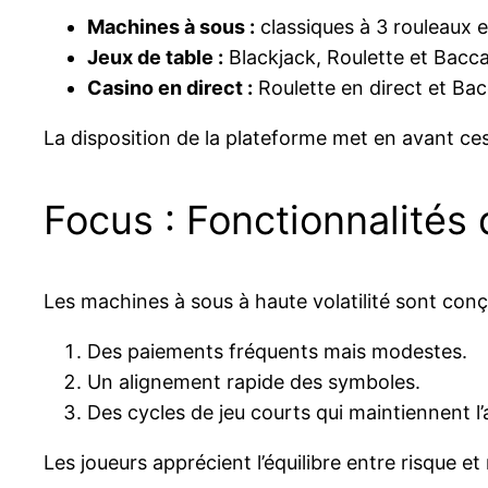
Machines à sous :
classiques à 3 rouleaux et
Jeux de table :
Blackjack, Roulette et Bacca
Casino en direct :
Roulette en direct et Bac
La disposition de la plateforme met en avant ces 
Focus : Fonctionnalités 
Les machines à sous à haute volatilité sont conç
Des paiements fréquents mais modestes.
Un alignement rapide des symboles.
Des cycles de jeu courts qui maintiennent l’
Les joueurs apprécient l’équilibre entre risque e