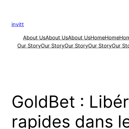
Skip
to
content
invitt
About Us
About Us
About Us
Home
Home
Ho
Our Story
Our Story
Our Story
Our Story
Our St
GoldBet : Libé
rapides dans l