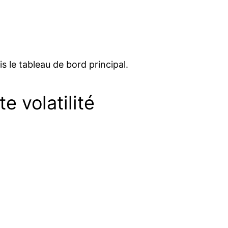
s le tableau de bord principal.
e volatilité