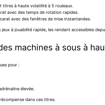
 titres à haute volatilité à 5 rouleaux.
rat avec des temps de rotation rapides.
carat avec des fenêtres de mise instantanées.
jeux à jouabilité rapide, les rendant accessibles depui
des machines à sous à haut
ues pour :
adrénaline élevée.
t récompense dans ces titres.