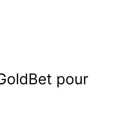
 GoldBet pour