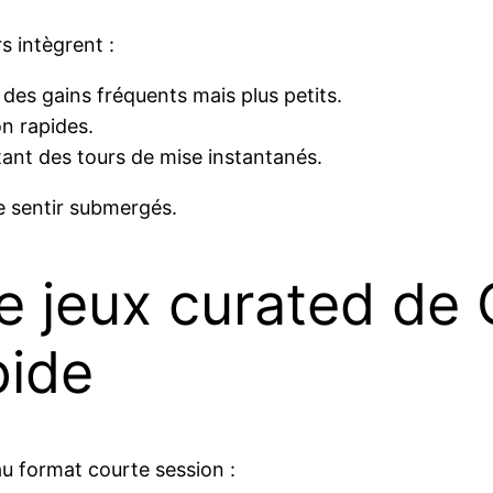
s intègrent :
 des gains fréquents mais plus petits.
on rapides.
tant des tours de mise instantanés.
se sentir submergés.
de jeux curated de
pide
u format courte session :