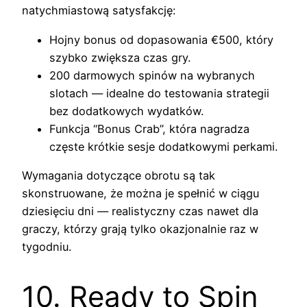
natychmiastową satysfakcję:
Hojny bonus od dopasowania €500, który
szybko zwiększa czas gry.
200 darmowych spinów na wybranych
slotach — idealne do testowania strategii
bez dodatkowych wydatków.
Funkcja “Bonus Crab”, która nagradza
częste krótkie sesje dodatkowymi perkami.
Wymagania dotyczące obrotu są tak
skonstruowane, że można je spełnić w ciągu
dziesięciu dni — realistyczny czas nawet dla
graczy, którzy grają tylko okazjonalnie raz w
tygodniu.
10. Ready to Spin