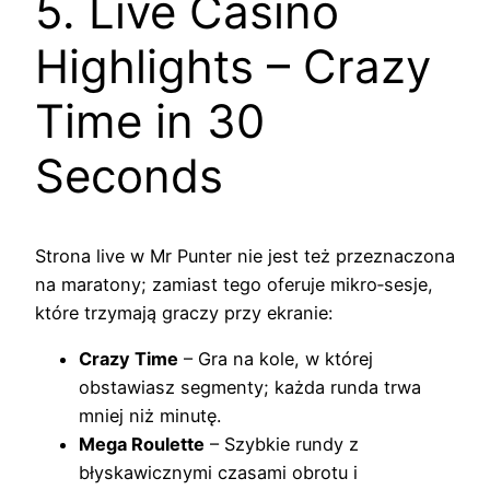
5. Live Casino
Highlights – Crazy
Time in 30
Seconds
Strona live w Mr Punter nie jest też przeznaczona
na maratony; zamiast tego oferuje mikro‑sesje,
które trzymają graczy przy ekranie:
Crazy Time
– Gra na kole, w której
obstawiasz segmenty; każda runda trwa
mniej niż minutę.
Mega Roulette
– Szybkie rundy z
błyskawicznymi czasami obrotu i