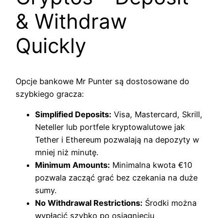
& Withdraw
Quickly
Opcje bankowe Mr Punter są dostosowane do
szybkiego gracza:
Simplified Deposits:
Visa, Mastercard, Skrill,
Neteller lub portfele kryptowalutowe jak
Tether i Ethereum pozwalają na depozyty w
mniej niż minutę.
Minimum Amounts:
Minimalna kwota €10
pozwala zacząć grać bez czekania na duże
sumy.
No Withdrawal Restrictions:
Środki można
wypłacić szybko po osiągnięciu