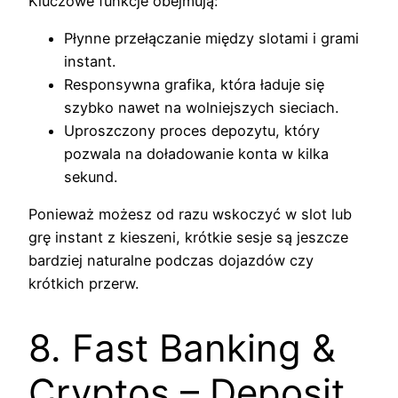
Kluczowe funkcje obejmują:
Płynne przełączanie między slotami i grami
instant.
Responsywna grafika, która ładuje się
szybko nawet na wolniejszych sieciach.
Uproszczony proces depozytu, który
pozwala na doładowanie konta w kilka
sekund.
Ponieważ możesz od razu wskoczyć w slot lub
grę instant z kieszeni, krótkie sesje są jeszcze
bardziej naturalne podczas dojazdów czy
krótkich przerw.
8. Fast Banking &
Cryptos – Deposit