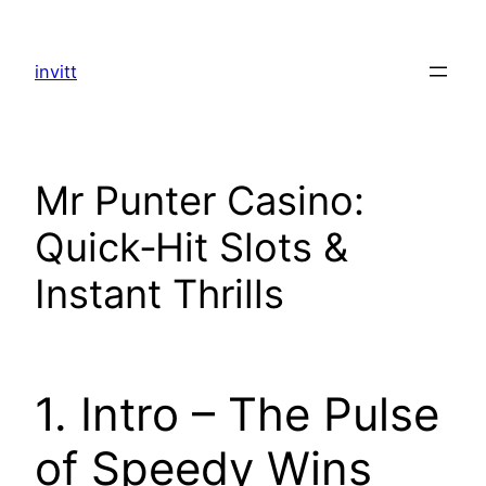
Skip
to
invitt
content
Mr Punter Casino:
Quick‑Hit Slots &
Instant Thrills
1. Intro – The Pulse
of Speedy Wins