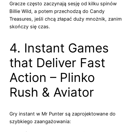
Gracze często zaczynają sesję od kilku spinów
Billie Wild, a potem przechodzą do Candy
Treasures, jeśli chcą złapać duży mnożnik, zanim
skończy się czas.
4. Instant Games
that Deliver Fast
Action – Plinko
Rush & Aviator
Gry instant w Mr Punter są zaprojektowane do
szybkiego zaangażowania: