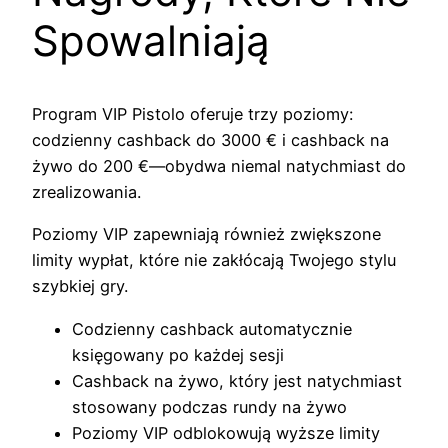
Spowalniają
Program VIP Pistolo oferuje trzy poziomy:
codzienny cashback do 3000 € i cashback na
żywo do 200 €—obydwa niemal natychmiast do
zrealizowania.
Poziomy VIP zapewniają również zwiększone
limity wypłat, które nie zakłócają Twojego stylu
szybkiej gry.
Codzienny cashback automatycznie
księgowany po każdej sesji
Cashback na żywo, który jest natychmiast
stosowany podczas rundy na żywo
Poziomy VIP odblokowują wyższe limity