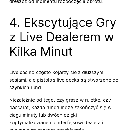
dreszcz od momentu rozpoczęcia obrotu.
4. Ekscytujące Gry
z Live Dealerem w
Kilka Minut
Live casino często kojarzy się z dłuższymi
sesjami, ale pistolo’s live decks są stworzone do
szybkich rund.
Niezależnie od tego, czy grasz w ruletkę, czy
baccarat, każda runda może zakończyć się w
ciągu minuty lub dwóch dzięki
zoptymalizowanemu interfejsowi dealera i
minimalnym czasom oczekiwania.