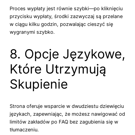
Proces wypłaty jest równie szybki—po kliknięciu
przycisku wypłaty, środki zazwyczaj są przelane
w ciągu kilku godzin, pozwalając cieszyć się
wygranymi szybko.
8. Opcje Językowe,
Które Utrzymują
Skupienie
Strona oferuje wsparcie w dwudziestu dziewięciu
językach, zapewniając, że możesz nawigować od
limitów zakładów po FAQ bez zagubienia się w
tłumaczeniu.