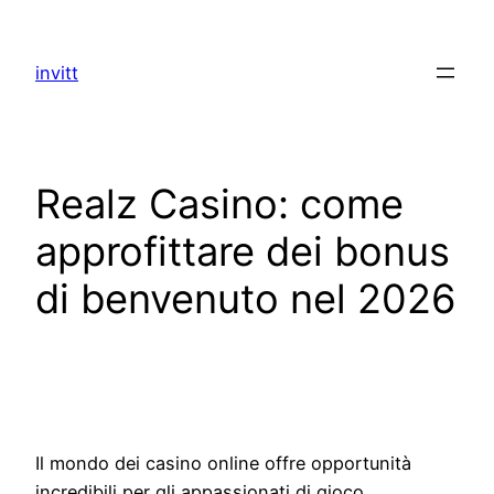
Skip
to
invitt
content
Realz Casino: come
approfittare dei bonus
di benvenuto nel 2026
Il mondo dei casino online offre opportunità
incredibili per gli appassionati di gioco,