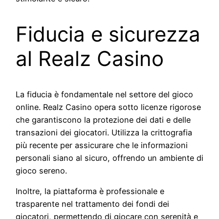
Fiducia e sicurezza
al Realz Casino
La fiducia è fondamentale nel settore del gioco
online. Realz Casino opera sotto licenze rigorose
che garantiscono la protezione dei dati e delle
transazioni dei giocatori. Utilizza la crittografia
più recente per assicurare che le informazioni
personali siano al sicuro, offrendo un ambiente di
gioco sereno.
Inoltre, la piattaforma è professionale e
trasparente nel trattamento dei fondi dei
giocatori, permettendo di giocare con serenità e