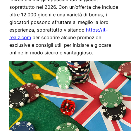
soprattutto nel 2026. Con un’offerta che include
oltre 12.000 giochi e una varietà di bonus, i
giocatori possono sfruttare al meglio la loro
esperienza, soprattutto visitando
https://it-
realz.com
per scoprire alcune promozioni
esclusive e consigli utili per iniziare a giocare
online in modo sicuro e vantaggioso.