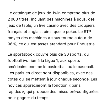
Le catalogue de jeux de 1win comprend plus de
2 000 titres, incluant des machines à sous, des
jeux de table, un live casino avec des croupiers
français et anglais, ainsi que le poker. Le RTP
moyen des machines à sous tourne autour de
96 %, ce qui est assez standard pour l’industrie.
Le sportsbook couvre plus de 30 sports, du
football ivoirien à la Ligue 1, aux sports
américains comme le basketball ou le baseball.
Les paris en direct sont disponibles, avec des
cotes qui se mettent à jour chaque seconde. Les
novices apprécieront la fonction « paris
rapides », qui propose des mises pré‑configurées
pour gagner du temps.