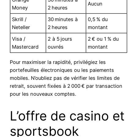
Aucun
Money
2 heures
Skrill /
30 minutes à
0,5 % du
Neteller
2 heures
montant
Visa /
2 à 5 jours
2 € ou 1 % du
Mastercard
ouvrés
montant
Pour maximiser la rapidité, privilégiez les
portefeuilles électroniques ou les paiements
mobiles. N’oubliez pas de vérifier les limites de
retrait, souvent fixées à 2 000 € par transaction
pour les nouveaux comptes.
L’offre de casino et
sportsbook