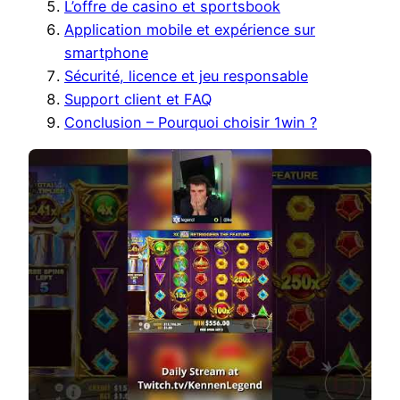
L’offre de casino et sportsbook
Application mobile et expérience sur
smartphone
Sécurité, licence et jeu responsable
Support client et FAQ
Conclusion – Pourquoi choisir 1win ?