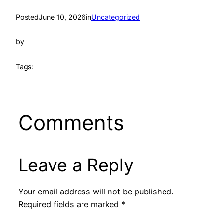
Posted
June 10, 2026
in
Uncategorized
by
Tags:
Comments
Leave a Reply
Your email address will not be published.
Required fields are marked
*