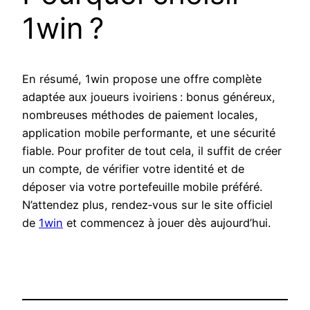
1win ?
En résumé, 1win propose une offre complète
adaptée aux joueurs ivoiriens : bonus généreux,
nombreuses méthodes de paiement locales,
application mobile performante, et une sécurité
fiable. Pour profiter de tout cela, il suffit de créer
un compte, de vérifier votre identité et de
déposer via votre portefeuille mobile préféré.
N’attendez plus, rendez‑vous sur le site officiel
de
1win
et commencez à jouer dès aujourd’hui.