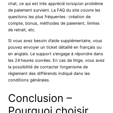
chat, ce qui est très apprécié lorsqu’un problème
de paiement survient. La FAQ du site couvre les
questions les plus fréquentes : création de
compte, bonus, méthodes de paiement, limites
de retrait, etc.
Si vous avez besoin d’aide supplémentaire, vous
pouvez envoyer un ticket détaillé en français ou
en anglais. Le support s’engage à répondre dans
les 24 heures ouvrées. En cas de litige, vous avez
la possibilité de contacter l’organisme de
règlement des différends indiqué dans les
conditions générales.
Conclusion –
Pourquoi choisir