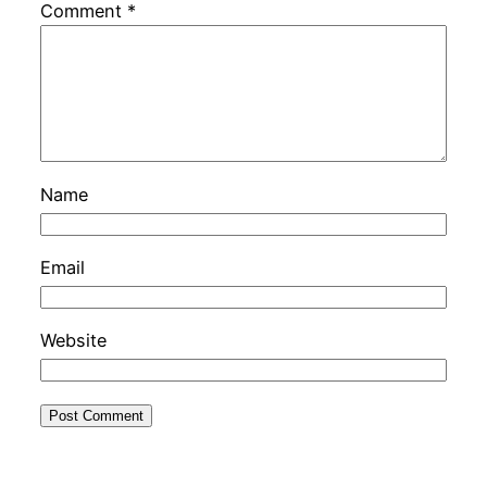
Comment
*
Name
Email
Website