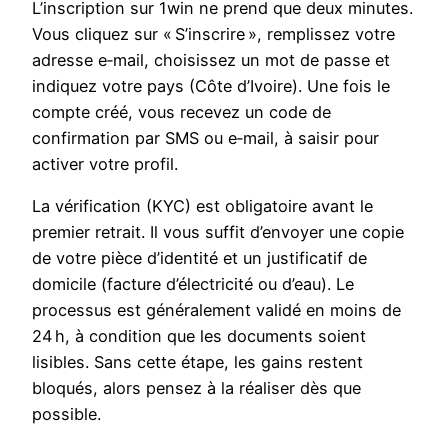
L’inscription sur 1win ne prend que deux minutes.
Vous cliquez sur « S’inscrire », remplissez votre
adresse e‑mail, choisissez un mot de passe et
indiquez votre pays (Côte d’Ivoire). Une fois le
compte créé, vous recevez un code de
confirmation par SMS ou e‑mail, à saisir pour
activer votre profil.
La vérification (KYC) est obligatoire avant le
premier retrait. Il vous suffit d’envoyer une copie
de votre pièce d’identité et un justificatif de
domicile (facture d’électricité ou d’eau). Le
processus est généralement validé en moins de
24 h, à condition que les documents soient
lisibles. Sans cette étape, les gains restent
bloqués, alors pensez à la réaliser dès que
possible.