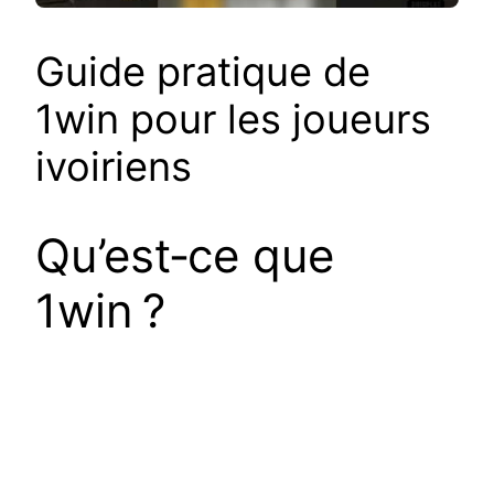
Guide pratique de
1win pour les joueurs
ivoiriens
Qu’est‑ce que
1win ?