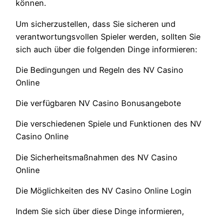
können.
Um sicherzustellen, dass Sie sicheren und
verantwortungsvollen Spieler werden, sollten Sie
sich auch über die folgenden Dinge informieren:
Die Bedingungen und Regeln des NV Casino
Online
Die verfügbaren NV Casino Bonusangebote
Die verschiedenen Spiele und Funktionen des NV
Casino Online
Die Sicherheitsmaßnahmen des NV Casino
Online
Die Möglichkeiten des NV Casino Online Login
Indem Sie sich über diese Dinge informieren,