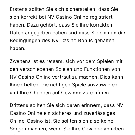
Erstens sollten Sie sich sicherstellen, dass Sie
sich korrekt bei NV Casino Online registriert
haben. Dazu gehört, dass Sie Ihre korrekten
Daten angegeben haben und dass Sie sich an die
Bedingungen des NV Casino Bonus gehalten
haben.
Zweitens ist es ratsam, sich vor dem Spielen mit
den verschiedenen Spielen und Funktionen von
NV Casino Online vertraut zu machen. Dies kann
Ihnen helfen, die richtigen Spiele auszuwählen
und Ihre Chancen auf Gewinne zu erhöhen.
Drittens sollten Sie sich daran erinnern, dass NV
Casino Online ein sicheres und zuverlässiges
Online-Casino ist. Sie sollten sich also keine
Sorgen machen, wenn Sie Ihre Gewinne abheben