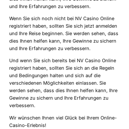
und Ihre Erfahrungen zu verbessern.
Wenn Sie sich noch nicht bei NV Casino Online
registriert haben, sollten Sie sich jetzt anmelden
und Ihre Reise beginnen. Sie werden sehen, dass
dies Ihnen helfen kann, Ihre Gewinne zu sichern
und Ihre Erfahrungen zu verbessern.
Und wenn Sie sich bereits bei NV Casino Online
registriert haben, sollten Sie sich an die Regeln
und Bedingungen halten und sich auf die
verschiedenen Möglichkeiten einlassen. Sie
werden sehen, dass dies Ihnen helfen kann, Ihre
Gewinne zu sichern und Ihre Erfahrungen zu
verbessern.
Wir wünschen Ihnen viel Glück bei Ihrem Online-
Casino-Erlebnis!