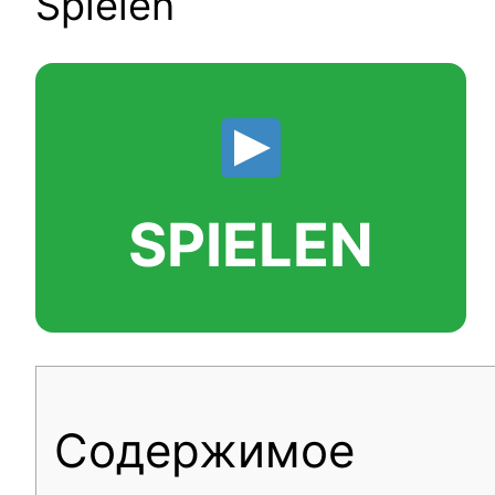
Spielen
SPIELEN
Содержимое