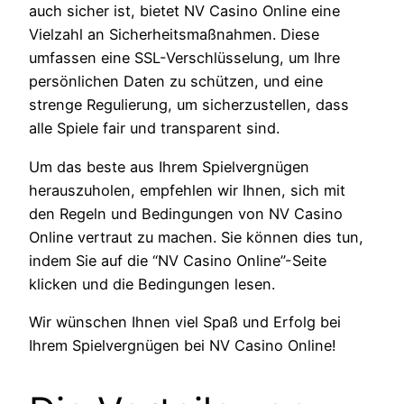
auch sicher ist, bietet NV Casino Online eine
Vielzahl an Sicherheitsmaßnahmen. Diese
umfassen eine SSL-Verschlüsselung, um Ihre
persönlichen Daten zu schützen, und eine
strenge Regulierung, um sicherzustellen, dass
alle Spiele fair und transparent sind.
Um das beste aus Ihrem Spielvergnügen
herauszuholen, empfehlen wir Ihnen, sich mit
den Regeln und Bedingungen von NV Casino
Online vertraut zu machen. Sie können dies tun,
indem Sie auf die “NV Casino Online”-Seite
klicken und die Bedingungen lesen.
Wir wünschen Ihnen viel Spaß und Erfolg bei
Ihrem Spielvergnügen bei NV Casino Online!