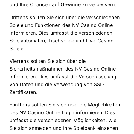
und Ihre Chancen auf Gewinne zu verbessern.
Drittens sollten Sie sich über die verschiedenen
Spiele und Funktionen des NV Casino Online
informieren. Dies umfasst die verschiedenen
Spielautomaten, Tischspiele und Live-Casino-
Spiele.
Viertens sollten Sie sich über die
Sicherheitsmaßnahmen des NV Casino Online
informieren. Dies umfasst die Verschlüsselung
von Daten und die Verwendung von SSL-
Zertifikaten.
Fünftens sollten Sie sich über die Möglichkeiten
des NV Casino Online Login informieren. Dies
umfasst die verschiedenen Möglichkeiten, wie
Sie sich anmelden und Ihre Spielbank einsehen