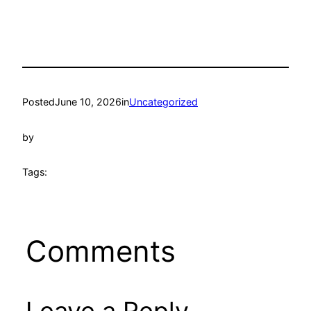
Posted
June 10, 2026
in
Uncategorized
by
Tags:
Comments