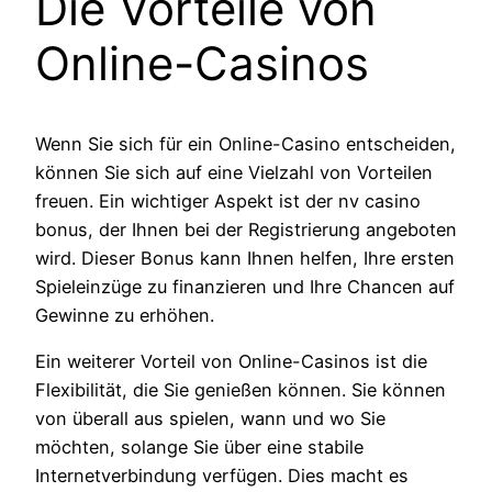
Die Vorteile von
Online-Casinos
Wenn Sie sich für ein Online-Casino entscheiden,
können Sie sich auf eine Vielzahl von Vorteilen
freuen. Ein wichtiger Aspekt ist der nv casino
bonus, der Ihnen bei der Registrierung angeboten
wird. Dieser Bonus kann Ihnen helfen, Ihre ersten
Spieleinzüge zu finanzieren und Ihre Chancen auf
Gewinne zu erhöhen.
Ein weiterer Vorteil von Online-Casinos ist die
Flexibilität, die Sie genießen können. Sie können
von überall aus spielen, wann und wo Sie
möchten, solange Sie über eine stabile
Internetverbindung verfügen. Dies macht es