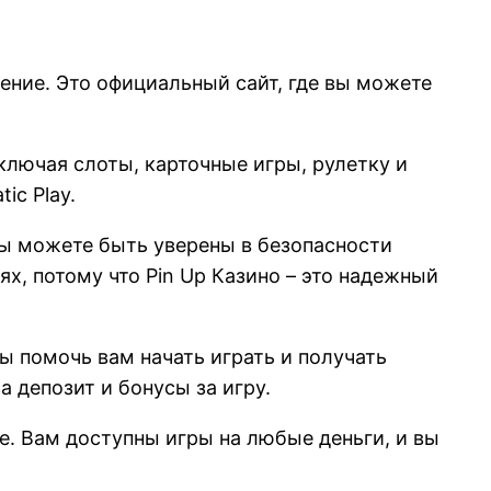
ение. Это официальный сайт, где вы можете
включая слоты, карточные игры, рулетку и
ic Play.
 вы можете быть уверены в безопасности
х, потому что Pin Up Казино – это надежный
ы помочь вам начать играть и получать
 депозит и бонусы за игру.
ие. Вам доступны игры на любые деньги, и вы