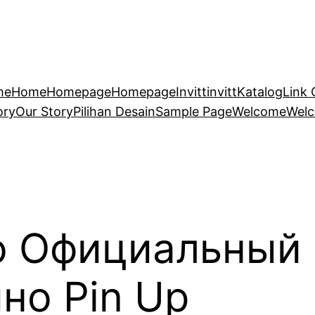
me
Home
Homepage
Homepage
Invitt
invitt
Katalog
Link 
ory
Our Story
Pilihan Desain
Sample Page
Welcome
Wel
о Официальный 
но Pin Up