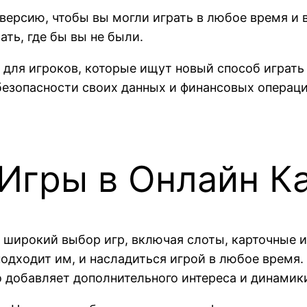
 версию, чтобы вы могли играть в любое время и 
ать, где бы вы не были.
р для игроков, которые ищут новый способ играть
безопасности своих данных и финансовых операци
гры в Онлайн Ка
т широкий выбор игр, включая слоты, карточные и
подходит им, и насладиться игрой в любое время. 
 добавляет дополнительного интереса и динамики