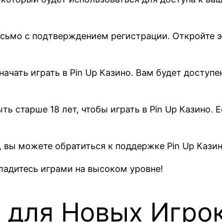
исьмо с подтверждением регистрации. Откройте э
ачать играть в Pin Up Казино. Вам будет доступе
ь старше 18 лет, чтобы играть в Pin Up Казино. Е
 вы можете обратиться к поддержке Pin Up Казино
сладитесь играми на высоком уровне!
 для Новых Игрок