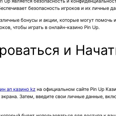
 Up является безопасность и конфиденциальност
еспечивает безопасность игроков и их личные да
различные бонусы и акции, которые могут помочь
ов, чтобы играть в онлайн-казино Pin Up.
роваться и Начать
ин ап казино kz
на официальном сайте Pin Up Кази
 экрана. Затем, введите свои личные данные, вк
который будет использоваться для доступа к ва