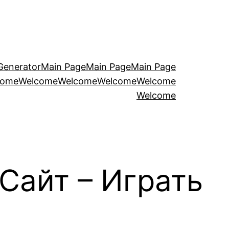
Generator
Main Page
Main Page
Main Page
come
Welcome
Welcome
Welcome
Welcome
Welcome
Сайт – Играть