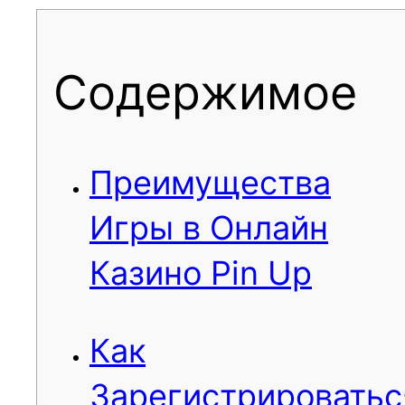
Содержимое
Преимущества
Игры в Онлайн
Казино Pin Up
Как
Зарегистрироватьс