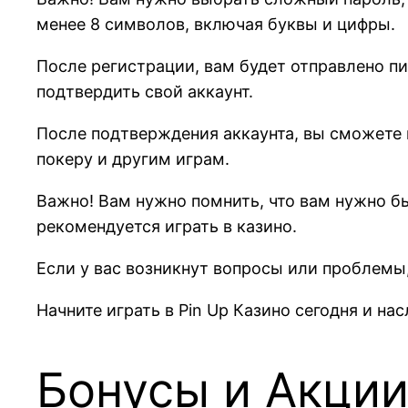
менее 8 символов, включая буквы и цифры.
После регистрации, вам будет отправлено п
подтвердить свой аккаунт.
После подтверждения аккаунта, вы сможете н
покеру и другим играм.
Важно! Вам нужно помнить, что вам нужно быт
рекомендуется играть в казино.
Если у вас возникнут вопросы или проблемы,
Начните играть в Pin Up Казино сегодня и на
Бонусы и Акции