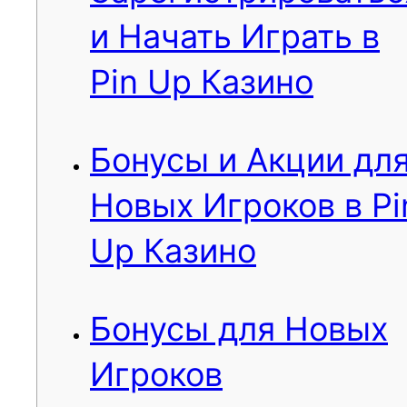
и Начать Играть в
Pin Up Казино
Бонусы и Акции дл
Новых Игроков в Pi
Up Казино
Бонусы для Новых
Игроков