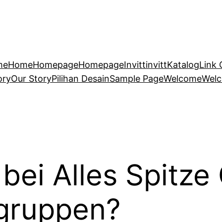
me
Home
Homepage
Homepage
Invitt
invitt
Katalog
Link 
ory
Our Story
Pilihan Desain
Sample Page
Welcome
Wel
 bei Alles Spitze
rgruppen?