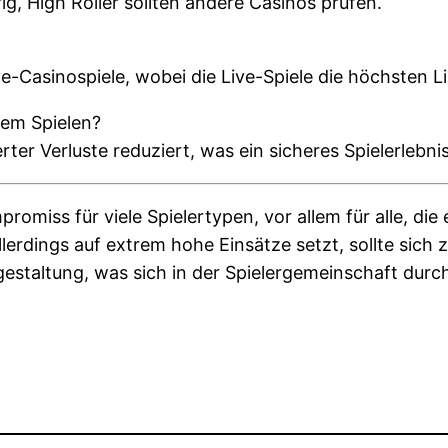
ig, High Roller sollten andere Casinos prüfen.
ve-Casinospiele, wobei die Live-Spiele die höchsten Li
tem Spielen?
ter Verluste reduziert, was ein sicheres Spielerlebnis
ompromiss für viele Spielertypen, vor allem für alle, d
erdings auf extrem hohe Einsätze setzt, sollte sich 
tgestaltung, was sich in der Spielergemeinschaft dur