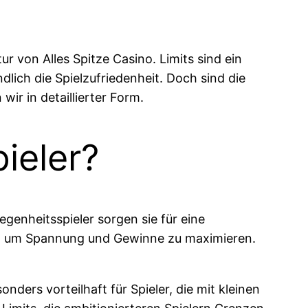
r von Alles Spitze Casino. Limits sind ein
dlich die Spielzufriedenheit. Doch sind die
wir in detaillierter Form.
ieler?
egenheitsspieler sorgen sie für eine
nd, um Spannung und Gewinne zu maximieren.
nders vorteilhaft für Spieler, die mit kleinen