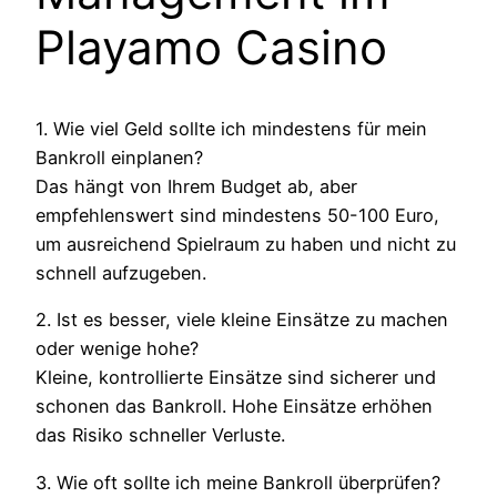
Playamo Casino
1. Wie viel Geld sollte ich mindestens für mein
Bankroll einplanen?
Das hängt von Ihrem Budget ab, aber
empfehlenswert sind mindestens 50-100 Euro,
um ausreichend Spielraum zu haben und nicht zu
schnell aufzugeben.
2. Ist es besser, viele kleine Einsätze zu machen
oder wenige hohe?
Kleine, kontrollierte Einsätze sind sicherer und
schonen das Bankroll. Hohe Einsätze erhöhen
das Risiko schneller Verluste.
3. Wie oft sollte ich meine Bankroll überprüfen?