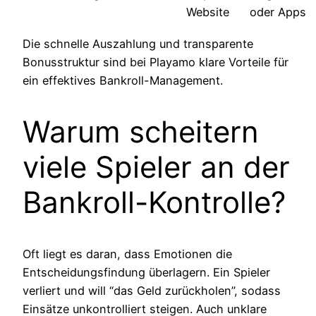
Website
oder Apps
Die schnelle Auszahlung und transparente
Bonusstruktur sind bei Playamo klare Vorteile für
ein effektives Bankroll-Management.
Warum scheitern
viele Spieler an der
Bankroll-Kontrolle?
Oft liegt es daran, dass Emotionen die
Entscheidungsfindung überlagern. Ein Spieler
verliert und will “das Geld zurückholen”, sodass
Einsätze unkontrolliert steigen. Auch unklare