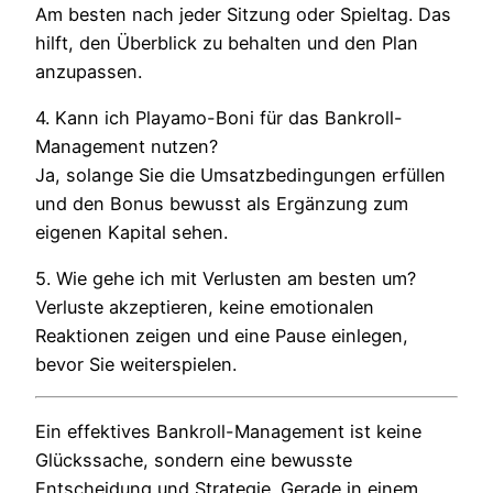
Am besten nach jeder Sitzung oder Spieltag. Das
hilft, den Überblick zu behalten und den Plan
anzupassen.
4. Kann ich Playamo-Boni für das Bankroll-
Management nutzen?
Ja, solange Sie die Umsatzbedingungen erfüllen
und den Bonus bewusst als Ergänzung zum
eigenen Kapital sehen.
5. Wie gehe ich mit Verlusten am besten um?
Verluste akzeptieren, keine emotionalen
Reaktionen zeigen und eine Pause einlegen,
bevor Sie weiterspielen.
Ein effektives Bankroll-Management ist keine
Glückssache, sondern eine bewusste
Entscheidung und Strategie. Gerade in einem