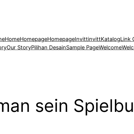
me
Home
Homepage
Homepage
Invitt
invitt
Katalog
Link 
ory
Our Story
Pilihan Desain
Sample Page
Welcome
Wel
man sein Spielbu