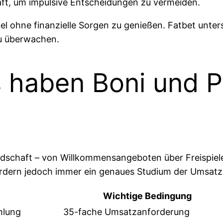
aft, um impulsive Entscheidungen zu vermeiden.
l ohne finanzielle Sorgen zu genießen. Fatbet unterst
zu überwachen.
s haben Boni und 
andschaft – von Willkommensangeboten über Freispiele
ordern jedoch immer ein genaues Studium der Umsat
Wichtige Bedingung
hlung
35-fache Umsatzanforderung