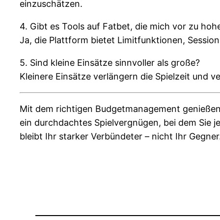
einzuschätzen.
4. Gibt es Tools auf Fatbet, die mich vor zu ho
Ja, die Plattform bietet Limitfunktionen, Sessi
5. Sind kleine Einsätze sinnvoller als große?
Kleinere Einsätze verlängern die Spielzeit und v
Mit dem richtigen Budgetmanagement genießen S
ein durchdachtes Spielvergnügen, bei dem Sie jed
bleibt Ihr starker Verbündeter – nicht Ihr Gegner