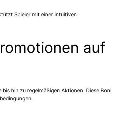
ützt Spieler mit einer intuitiven
Promotionen auf
 bis hin zu regelmäßigen Aktionen. Diese Boni
zbedingungen.