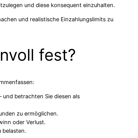
estzulegen und diese konsequent einzuhalten.
chen und realistische Einzahlungslimits zu
nvoll fest?
sammenfassen:
 und betrachten Sie diesen als
lrunden zu ermöglichen.
winn oder Verlust.
 belasten.