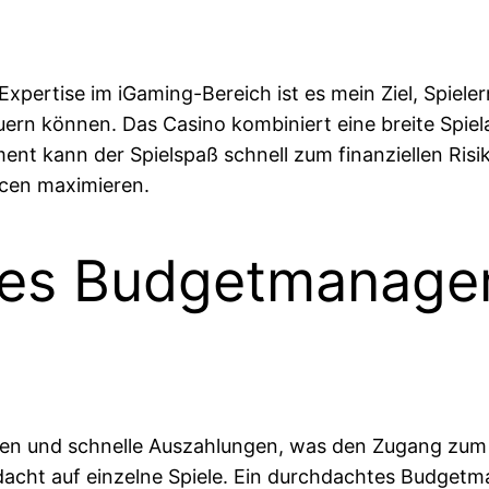
xpertise im iGaming-Bereich ist es mein Ziel, Spiele
euern können. Das Casino kombiniert eine breite Spie
 kann der Spielspaß schnell zum finanziellen Risiko 
ncen maximieren.
res Budgetmanage
ten und schnelle Auszahlungen, was den Zugang zum Sp
bedacht auf einzelne Spiele. Ein durchdachtes Budge