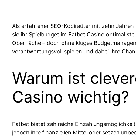
Als erfahrener SEO-Kopiraüter mit zehn Jahren E
sie ihr Spielbudget im Fatbet Casino optimal st
Oberfläche – doch ohne kluges Budgetmanagement
verantwortungsvoll spielen und dabei Ihre Cha
Warum ist cleve
Casino wichtig?
Fatbet bietet zahlreiche Einzahlungsmöglichkei
jedoch ihre finanziellen Mittel oder setzen un