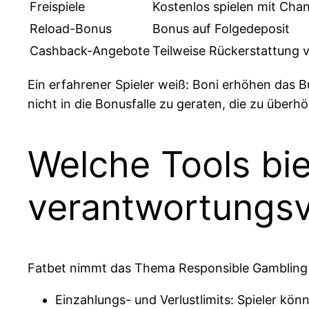
Freispiele
Kostenlos spielen mit Cha
Reload-Bonus
Bonus auf Folgedeposit
Cashback-Angebote
Teilweise Rückerstattung 
Ein erfahrener Spieler weiß: Boni erhöhen das Bu
nicht in die Bonusfalle zu geraten, die zu überh
Welche Tools bie
verantwortungsv
Fatbet nimmt das Thema Responsible Gambling er
Einzahlungs- und Verlustlimits: Spieler kön