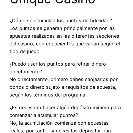
¿Cómo se acumulan los puntos de fidelidad?
Los puntos se generan principalmente por las
apuestas realizadas en las diferentes secciones
del casino, con coeficientes que varían según el
tipo de juego.
¿Puedo usar los puntos para retirar dinero
directamente?
No directamente; primero debes canjearlos por
bonos o dinero sujeto a requisitos de apuesta,
según los términos del programa.
¿Es necesario hacer algún depósito mínimo para
comenzar a acumular puntos?
No, la acumulación comienza con apuestas
reales; por tanto, sí necesitas depositar para