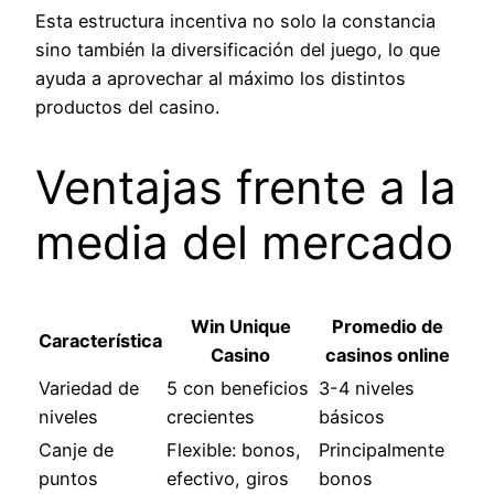
Esta estructura incentiva no solo la constancia
sino también la diversificación del juego, lo que
ayuda a aprovechar al máximo los distintos
productos del casino.
Ventajas frente a la
media del mercado
Win Unique
Promedio de
Característica
Casino
casinos online
Variedad de
5 con beneficios
3-4 niveles
niveles
crecientes
básicos
Canje de
Flexible: bonos,
Principalmente
puntos
efectivo, giros
bonos