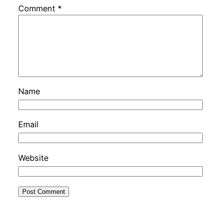
Comment
*
Name
Email
Website