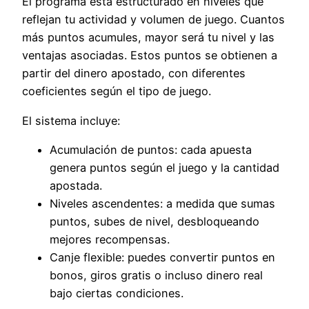
El programa está estructurado en niveles que
reflejan tu actividad y volumen de juego. Cuantos
más puntos acumules, mayor será tu nivel y las
ventajas asociadas. Estos puntos se obtienen a
partir del dinero apostado, con diferentes
coeficientes según el tipo de juego.
El sistema incluye:
Acumulación de puntos: cada apuesta
genera puntos según el juego y la cantidad
apostada.
Niveles ascendentes: a medida que sumas
puntos, subes de nivel, desbloqueando
mejores recompensas.
Canje flexible: puedes convertir puntos en
bonos, giros gratis o incluso dinero real
bajo ciertas condiciones.