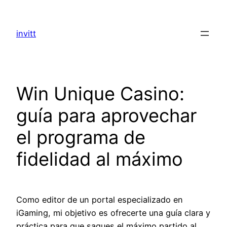
Skip
to
invitt
content
Win Unique Casino:
guía para aprovechar
el programa de
fidelidad al máximo
Como editor de un portal especializado en
iGaming, mi objetivo es ofrecerte una guía clara y
práctica para que saques el máximo partido al