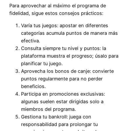
Para aprovechar al máximo el programa de
fidelidad, sigue estos consejos prácticos:
Varía tus juegos: apostar en diferentes
categorías acumula puntos de manera más
efectiva.
Consulta siempre tu nivel y puntos: la
plataforma muestra el progreso; úsalo para
planificar tu juego.
Aprovecha los bonos de canje: convierte
puntos regularmente para no perder
beneficios.
Participa en promociones exclusivas:
algunas suelen estar dirigidas solo a
miembros del programa.
Gestiona tu bankroll: juega con
responsabilidad para prolongar tu