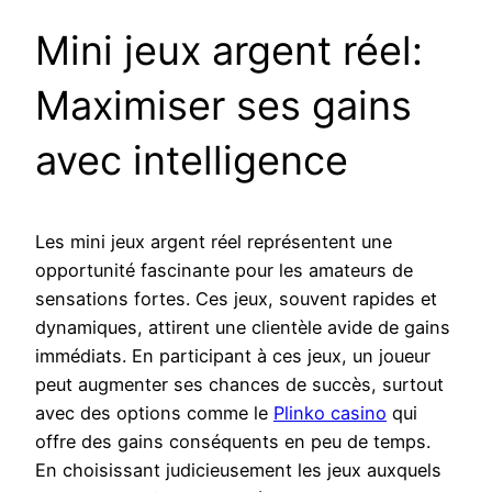
Mini jeux argent réel:
Maximiser ses gains
avec intelligence
Les mini jeux argent réel représentent une
opportunité fascinante pour les amateurs de
sensations fortes. Ces jeux, souvent rapides et
dynamiques, attirent une clientèle avide de gains
immédiats. En participant à ces jeux, un joueur
peut augmenter ses chances de succès, surtout
avec des options comme le
Plinko casino
qui
offre des gains conséquents en peu de temps.
En choisissant judicieusement les jeux auxquels