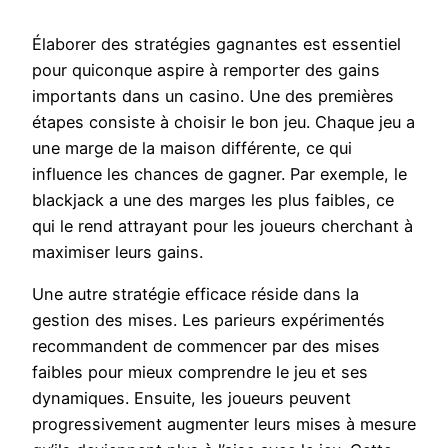
Élaborer des stratégies gagnantes est essentiel
pour quiconque aspire à remporter des gains
importants dans un casino. Une des premières
étapes consiste à choisir le bon jeu. Chaque jeu a
une marge de la maison différente, ce qui
influence les chances de gagner. Par exemple, le
blackjack a une des marges les plus faibles, ce
qui le rend attrayant pour les joueurs cherchant à
maximiser leurs gains.
Une autre stratégie efficace réside dans la
gestion des mises. Les parieurs expérimentés
recommandent de commencer par des mises
faibles pour mieux comprendre le jeu et ses
dynamiques. Ensuite, les joueurs peuvent
progressivement augmenter leurs mises à mesure