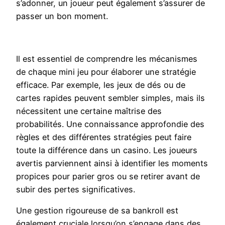
s’adonner, un joueur peut également s’assurer de
passer un bon moment.
Il est essentiel de comprendre les mécanismes
de chaque mini jeu pour élaborer une stratégie
efficace. Par exemple, les jeux de dés ou de
cartes rapides peuvent sembler simples, mais ils
nécessitent une certaine maîtrise des
probabilités. Une connaissance approfondie des
règles et des différentes stratégies peut faire
toute la différence dans un casino. Les joueurs
avertis parviennent ainsi à identifier les moments
propices pour parier gros ou se retirer avant de
subir des pertes significatives.
Une gestion rigoureuse de sa bankroll est
également cruciale lorsqu’on s’engage dans des