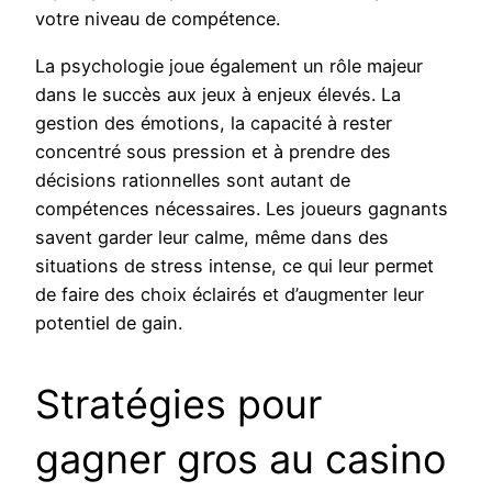
votre niveau de compétence.
La psychologie joue également un rôle majeur
dans le succès aux jeux à enjeux élevés. La
gestion des émotions, la capacité à rester
concentré sous pression et à prendre des
décisions rationnelles sont autant de
compétences nécessaires. Les joueurs gagnants
savent garder leur calme, même dans des
situations de stress intense, ce qui leur permet
de faire des choix éclairés et d’augmenter leur
potentiel de gain.
Stratégies pour
gagner gros au casino